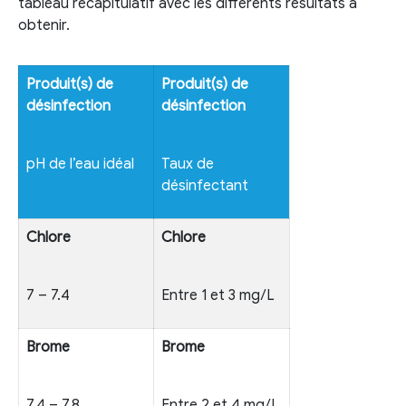
tableau récapitulatif avec les différents résultats à
obtenir.
Produit(s) de
Produit(s) de
désinfection
désinfection
pH de l’eau idéal
Taux de
désinfectant
Chlore
Chlore
7 – 7.4
Entre 1 et 3 mg/L
Brome
Brome
7.4 – 7.8
Entre 2 et 4 mg/L