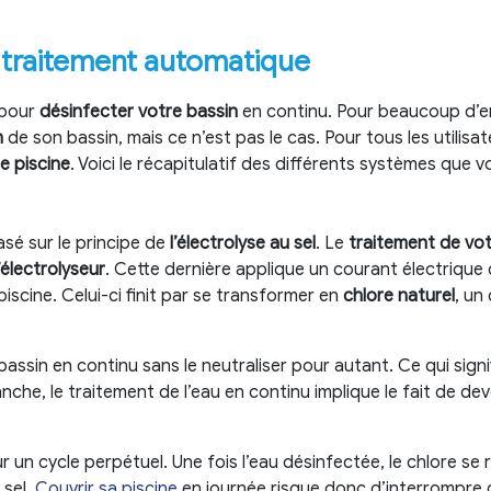
de traitement automatique
 pour
désinfecter votre bassin
en continu. Pour beaucoup d’e
n
de son bassin, mais ce n’est pas le cas. Pour tous les utilisa
e piscine
. Voici le récapitulatif des différents systèmes que 
sé sur le principe de
l’électrolyse au sel
. Le
traitement de vot
l’électrolyseur
. Cette dernière applique un courant électrique 
scine. Celui-ci finit par se transformer en
chlore naturel
, un
assin en continu sans le neutraliser pour autant. Ce qui sig
che, le traitement de l’eau en continu implique le fait de de
sur un cycle perpétuel. Une fois l’eau désinfectée, le chlore 
 sel.
Couvrir sa piscine
en journée risque donc d’interrompre 