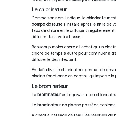
Le chlorinateur
Comme son nom l’indique, le
chlorinateur
es
pompe doseuse
s’installe après le filtre d
taux de chlore en le diffusant régulièrement
diffuser dans votre bassin.
Beaucoup moins chère à l’achat qu’un électr
chlore de temps à autre pour continuer à trai
diffuser le désinfectant.
En définitive, le chlorinateur permet de dési
piscine
fonctionne en continu qu’importe la p
Le brominateur
Le
brominateur
est équivalent du chlorinateu
Le
brominateur de piscine
possède également
À chaque passage de l’eau, les réserves de