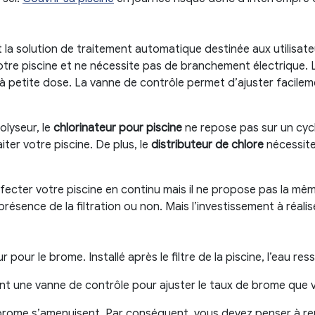
t la solution de traitement automatique destinée aux utilisat
e votre piscine et ne nécessite pas de branchement électrique.
 à petite dose. La vanne de contrôle permet d’ajuster facile
olyseur, le
chlorinateur pour piscine
ne repose pas sur un cycl
ter votre piscine. De plus, le
distributeur de chlore
nécessite 
nfecter votre piscine en continu mais il ne propose pas la mêm
résence de la filtration ou non. Mais l’investissement à réal
r pour le brome. Installé après le filtre de la piscine, l’eau r
 une vanne de contrôle pour ajuster le taux de brome que v
 brome s’amenuisent. Par conséquent, vous devez penser à r