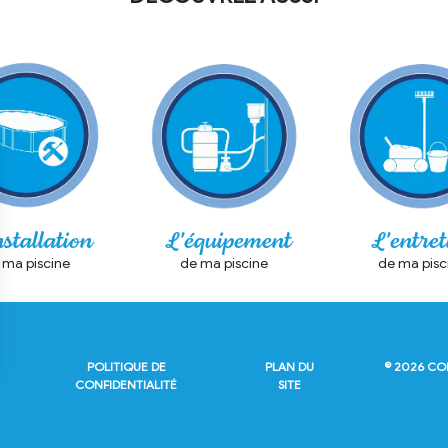
nstallation
L'équipement
L'entret
 ma piscine
de ma piscine
de ma pisc
POLITIQUE DE
PLAN DU
© 2026 C
CONFIDENTIALITÉ
SITE