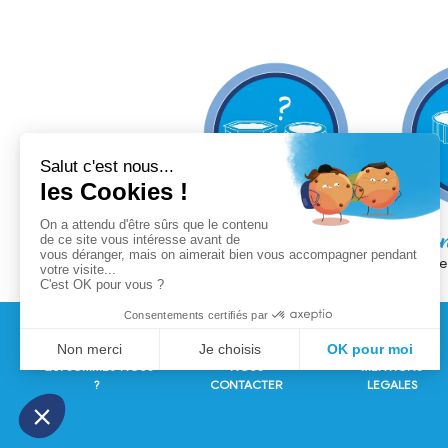
Le choix
L'i
de ma piscine
de
QUI SOMMES-NOUS
NOUS
MENTIONS
?
CONTACTER
LEGALES